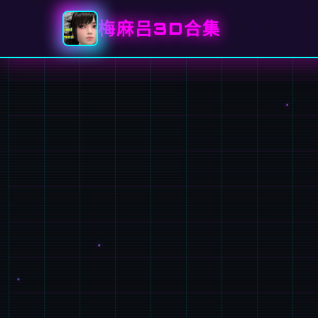
梅麻吕3D合集