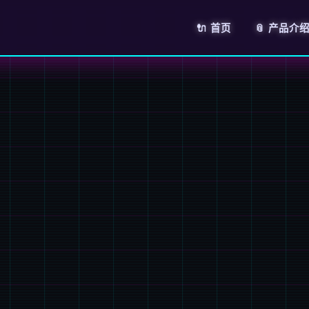
🔌 首页
📎 产品介