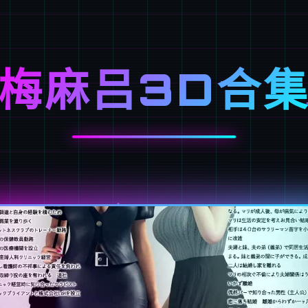
梅麻吕3D合