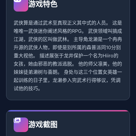
游戏特色
武侠算是通过武术至真现正义其中式的人员。 这是
唯唯一武侠迷你阐述风格的RPG。 武侠领域叫搞成
江湖，武侠的区叫做武林。 主导角龙濑是一个冉冉
升源的武侠人物，即使是别所属的森普派同10分别
重大视他。 描述展张于龙井保护一个名为Hiiro的
女孩，她由邪恶的教派逃脱。 他的师父凛美，他的
妹妹徒弟濑树与喜朗。 身处与这三个位置女英雄一
起训练的日子里，龙濑参入完武术行得够议，凭调
试他的技巧。
游戏截图