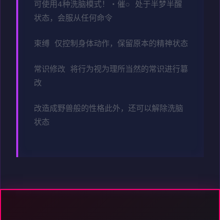
可使用4种洗脑模式！・催○ 处于半梦半醒
状态，会服从任何命令
束缚 仅控制身体动作，保留原本的精神状态
常识修改 将行为视为理所当然的常识进行篡
改
改造成野兽般的性格此外，还可以解除洗脑
状态