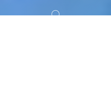
向下滚动
🗑️ galGame介绍
甜心选择2(Honey Select 2)安卓版是由illusion公司
制作发行的一款非常非常好玩有趣的模拟恋爱养成游
戏，大家都知道，i社出的游戏都是猛男必玩的游