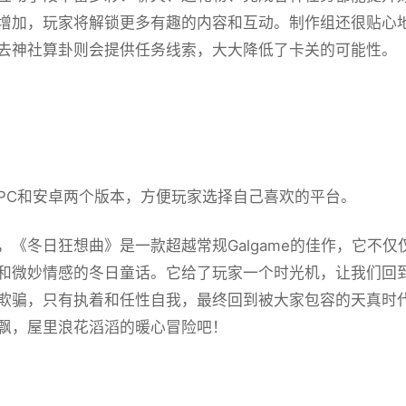
增加，玩家将解锁更多有趣的内容和互动。制作组还很贴心
去神社算卦则会提供任务线索，大大降低了卡关的可能性。
PC和安卓两个版本，方便玩家选择自己喜欢的平台。
，《冬日狂想曲》是一款​​超越常规Galgame的佳作​​，
和微妙情感的冬日童话。它给了玩家一个时光机，让我们回
欺骗，只有执着和任性自我，最终回到被大家包容的天真时代
飘，屋里浪花滔滔​​的暖心冒险吧！