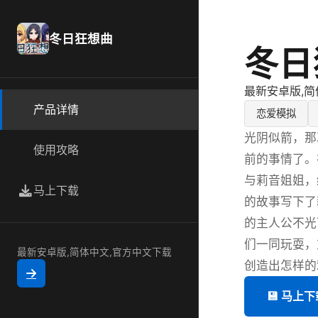
冬日狂想曲
冬日
最新安卓版,简
产品详情
恋爱模拟
光阴似箭，那
使用攻略
前的事情了。
与莉音姐姐，
马上下载
的故事写下了
的主人公不光
们一同玩耍，
最新安卓版,简体中文,官方中文下载
创造出怎样的
💾 马上下