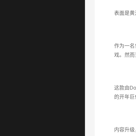
表面是黄
作为一名
戏​​。
这款由Do
的开年巨
内容升级