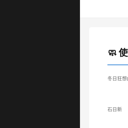
🧼 
冬日狂想
石日新