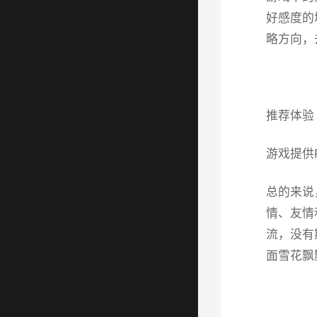
好感度的
略方向，
推荐体验
游戏提供
总的来说
情、友情
流，没有
面雪花飘