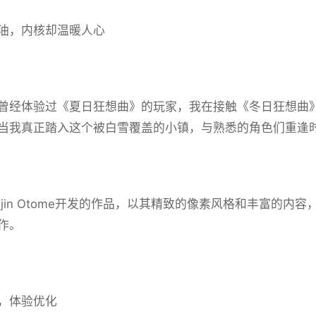
油，内核却温暖人心
曾经体验过《夏日狂想曲》的玩家，我在接触《冬日狂想曲》
然而当我真正踏入这个被白雪覆盖的小镇，与熟悉的角色们重逢
jin Otome开发的作品，以其精致的像素风格和丰富的内容，在S
作。
，体验优化