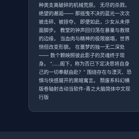
种类支离破碎的机械荒原。 无尽的杀戮，
绝望的邂逅—— 那摇曳不决的蓝光一次次
被击碎、被掠夺， 即便如此，少女从未停
面脚步。 教堂的钟声回归荡在暴量与救赎
的边缘， 当血肉与精神的极限崩塌，世界
悄但改变形貌。 在噩梦的独一无二深处
—— 数个颗映照彼此影子的灵魂终于现
身。 “……阁下，称为否已下定决思将自身
己的一切奉献由赴？” 围绕存在与湮灭、恐
惧与快感展开的黑暗寓言。 颓废系科幻横
版卷轴射击动当软件-青之大脑简体中文现
行版