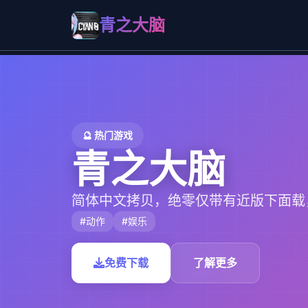
青之大脑
🔮 热门游戏
青之大脑
简体中文拷贝，绝零仅带有近版下面载
#动作
#娱乐
免费下载
了解更多