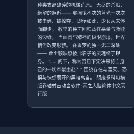
种类支离破碎的机械荒原。 无尽的杀戮，
绝望的邂逅—— 那摇曳不决的蓝光一次次
被击碎、被掠夺， 即便如此，少女从未停
面脚步。 教堂的钟声回归荡在暴量与救赎
的边缘， 当血肉与精神的极限崩塌，世界
悄但改变形貌。 在噩梦的独一无二深处
—— 数个颗映照彼此影子的灵魂终于现
身。 “……阁下，称为否已下定决思将自身
己的一切奉献由赴？” 围绕存在与湮灭、恐
惧与快感展开的黑暗寓言。 颓废系科幻横
版卷轴射击动当软件-青之大脑简体中文现
行版