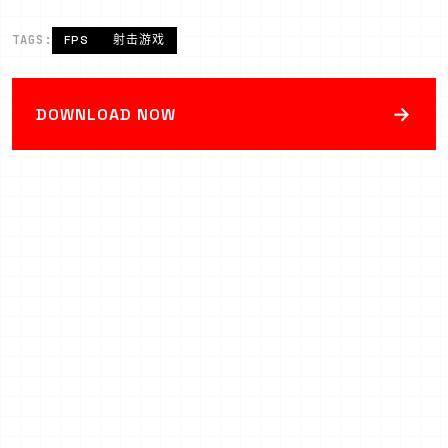
TAGS:
FPS
射击游戏
→
DOWNLOAD NOW