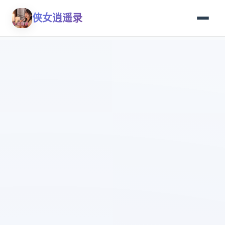
侠女逍遥录