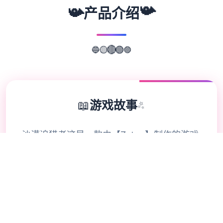
📯
📯
产品介绍
🔵
🟣
🟢
🟡
🔴
📖
游戏故事
✨
沙漠追猎者这是一款由【Zetan】制作的游戏
艺术风格出众渲染优秀，业内顶级水准 已经
更新六年，文本量高达160W+。 剧情与情感
用非常细腻的方式慢慢道来， 富有哲理与启
发，能接触的人物很多，审美也在线。 不管
从CG建模到CG渲染，都是电影级别的！ 动