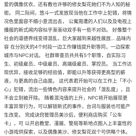
爱的偶像优衣、还有教也许够的修女梨花她们不为人知的秘
密。 同二际间，悠斗一式发放现当他在工作中上犯错，将情
况色里面容不细小意流出去， 公寓周遭的人们以及及电视上
播报的新式闻内容似乎渐渐动双手有一些不对劲。 好像整个
社会的道德界线变得混乱，巨大家越到来越性展放… 品味内
容 在分别天的4个时段一边工作赚钱提升职等同，一边探索
城市与NPC对话。 社群审查员共共有5个职等，自实际习
生、初级雇员、中级雇员、高端级雇员、掌控员。 当工作达
现优异，接收足够的经验值，即能以升等获得更高型的薪
液，与更高的自己由度。 这代表君开始可以在工作上「不小
心」犯错，流出一些情色内容来提升社会的「混乱度」，且
不会立刻被开除。 随着混沌值的上升，NPC将开始展现更
丰富异常行为，可以解锁新式的事件，台词与服装也可能产
生改变。 完成诀窍管理员美沙后，便利商店购买「公车
卡」，可 以开启教堂、漫展、警局等新地点图入上丰富性的
小游戏供探索，以及偶像美沙、修女梨花双个可供略个体。