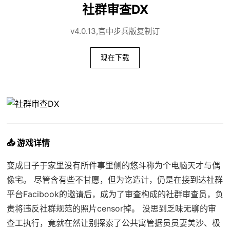
社群审查DX
v4.0.13,官中步兵版复制订
现在下载
📤 游戏详情
变成日子于家里没有所件事里侧的悠斗称为个电脑天才与偶
像宅。 尽管含有些不甘愿，但为讫造计，仍是在接到达社群
平台Facibook的邀请后，成为了审查构成的社群审查员，负
责将违反社群规范的照片censor掉。 没思到乏味无聊的审
查工执行，竟就在然让别探索了公共寓管据员员妻美沙、极