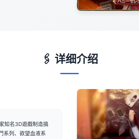
🖇️ 详细介绍
间1家知名3D遊戲制造搞
鬥系列、欲望血液系