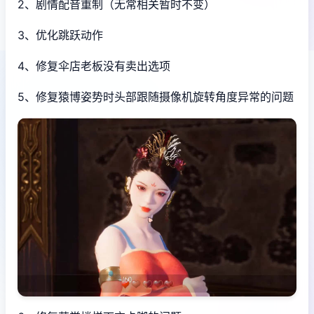
2、剧情配音重制（无常相关暂时不变）
3、优化跳跃动作
4、修复伞店老板没有卖出选项
5、修复猿博姿势时头部跟随摄像机旋转角度异常的问题