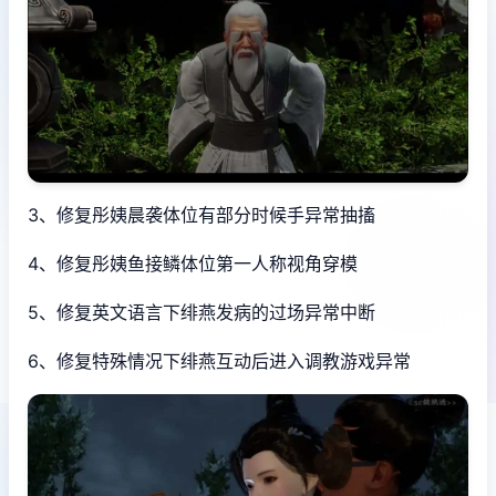
3、修复彤姨晨袭体位有部分时候手异常抽搐
4、修复彤姨鱼接鳞体位第一人称视角穿模
5、修复英文语言下绯燕发病的过场异常中断
6、修复特殊情况下绯燕互动后进入调教游戏异常