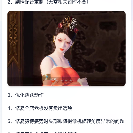
2、剧情配音重制（无常相关暂时不变）
3、优化跳跃动作
4、修复伞店老板没有卖出选项
5、修复猿博姿势时头部跟随摄像机旋转角度异常的问题