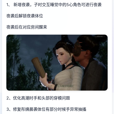
1、 新增夜袭，子时交互睡觉中的5心角色可进行夜袭
夜袭后解锁夜袭体位
夜袭后在对应房间醒来
2、优化高潮时手和头部的穿模问题
3、修复彤姨晨袭体位有部分时候手异常抽搐