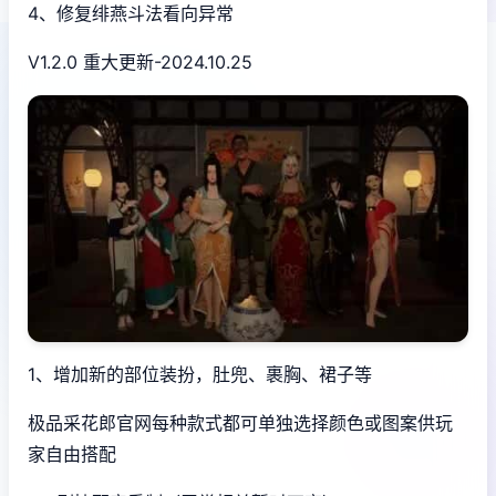
4、修复绯燕斗法看向异常
V1.2.0 重大更新-2024.10.25
1、增加新的部位装扮，肚兜、裹胸、裙子等
极品采花郎官网每种款式都可单独选择颜色或图案供玩
家自由搭配