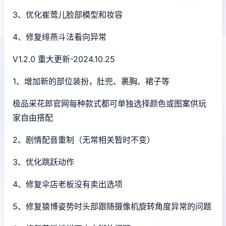
3、优化崔莺儿脸部模型和妆容
4、修复绯燕斗法看向异常
V1.2.0 重大更新-2024.10.25
1、增加新的部位装扮，肚兜、裹胸、裙子等
极品采花郎官网每种款式都可单独选择颜色或图案供玩
家自由搭配
2、剧情配音重制（无常相关暂时不变）
3、优化跳跃动作
4、修复伞店老板没有卖出选项
5、修复猿博姿势时头部跟随摄像机旋转角度异常的问题