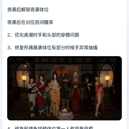
夜袭后解锁夜袭体位
夜袭后在对应房间醒来
2、优化高潮时手和头部的穿模问题
3、修复彤姨晨袭体位有部分时候手异常抽搐
4、修复彤姨鱼接鳞体位第一人称视角穿模