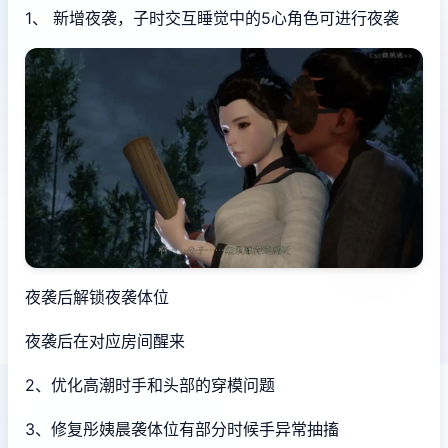
1、 新增夜袭，子时交互睡觉中的5心角色可进行夜袭
夜袭后解锁夜袭体位
夜袭后在对应房间醒来
2、优化高潮时手和头部的穿模问题
3、修复彤姨晨袭体位有部分时候手异常抽搐