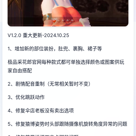
V1.2.0 重大更新-2024.10.25
1、增加新的部位装扮，肚兜、裹胸、裙子等
极品采花郎官网每种款式都可单独选择颜色或图案供玩
家自由搭配
2、剧情配音重制（无常相关暂时不变）
3、优化跳跃动作
4、修复伞店老板没有卖出选项
5、修复猿博姿势时头部跟随摄像机旋转角度异常的问题