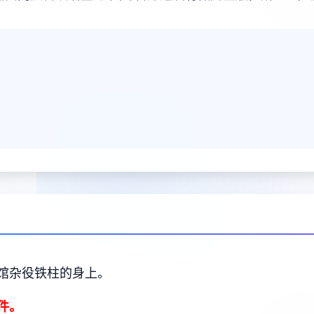
馆杂役铁柱的身上。
件。