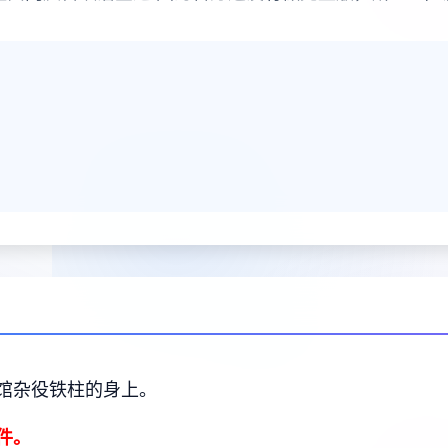
馆杂役铁柱的身上。
件。