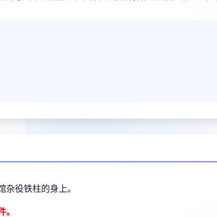
馆杂役铁柱的身上。
件。