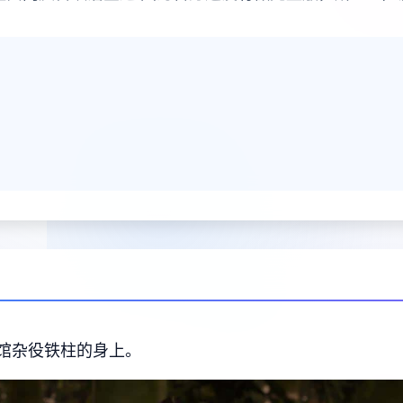
馆杂役铁柱的身上。