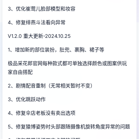
3、优化崔莺儿脸部模型和妆容
4、修复绯燕斗法看向异常
V1.2.0 重大更新-2024.10.25
1、增加新的部位装扮，肚兜、裹胸、裙子等
极品采花郎官网每种款式都可单独选择颜色或图案供玩
家自由搭配
2、剧情配音重制（无常相关暂时不变）
3、优化跳跃动作
4、修复伞店老板没有卖出选项
5、修复猿博姿势时头部跟随摄像机旋转角度异常的问题