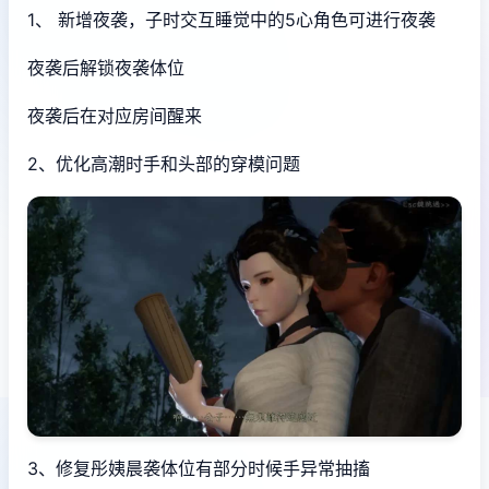
1、 新增夜袭，子时交互睡觉中的5心角色可进行夜袭
夜袭后解锁夜袭体位
夜袭后在对应房间醒来
2、优化高潮时手和头部的穿模问题
3、修复彤姨晨袭体位有部分时候手异常抽搐