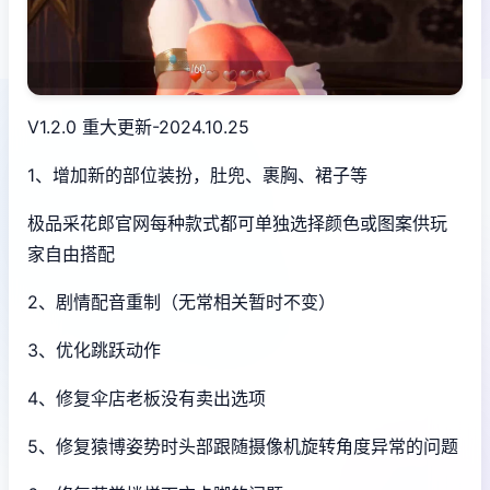
V1.2.0 重大更新-2024.10.25
1、增加新的部位装扮，肚兜、裹胸、裙子等
极品采花郎官网每种款式都可单独选择颜色或图案供玩
家自由搭配
2、剧情配音重制（无常相关暂时不变）
3、优化跳跃动作
4、修复伞店老板没有卖出选项
5、修复猿博姿势时头部跟随摄像机旋转角度异常的问题