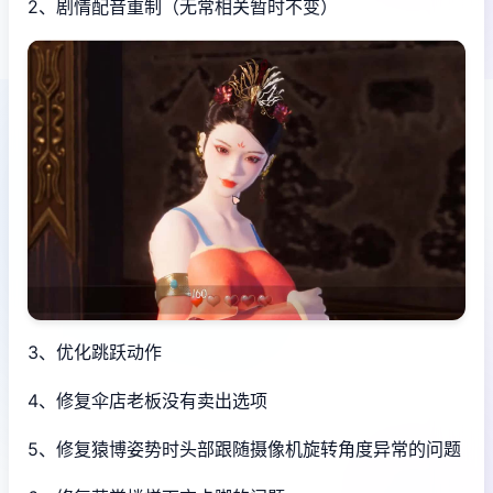
2、剧情配音重制（无常相关暂时不变）
3、优化跳跃动作
4、修复伞店老板没有卖出选项
5、修复猿博姿势时头部跟随摄像机旋转角度异常的问题