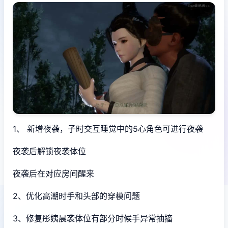
1、 新增夜袭，子时交互睡觉中的5心角色可进行夜袭
夜袭后解锁夜袭体位
夜袭后在对应房间醒来
2、优化高潮时手和头部的穿模问题
3、修复彤姨晨袭体位有部分时候手异常抽搐