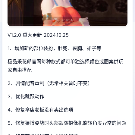
V1.2.0 重大更新-2024.10.25
1、增加新的部位装扮，肚兜、裹胸、裙子等
极品采花郎官网每种款式都可单独选择颜色或图案供玩
家自由搭配
2、剧情配音重制（无常相关暂时不变）
3、优化跳跃动作
4、修复伞店老板没有卖出选项
5、修复猿博姿势时头部跟随摄像机旋转角度异常的问题