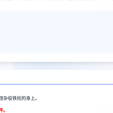
馆杂役铁柱的身上。
件。