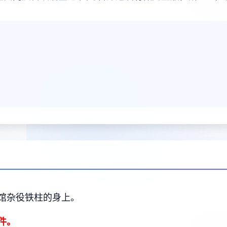
馆杂役铁柱的身上。
件。