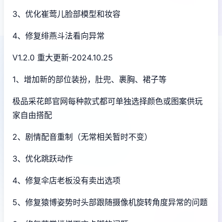
3、优化崔莺儿脸部模型和妆容
4、修复绯燕斗法看向异常
V1.2.0 重大更新-2024.10.25
1、增加新的部位装扮，肚兜、裹胸、裙子等
极品采花郎官网每种款式都可单独选择颜色或图案供玩
家自由搭配
2、剧情配音重制（无常相关暂时不变）
3、优化跳跃动作
4、修复伞店老板没有卖出选项
5、修复猿博姿势时头部跟随摄像机旋转角度异常的问题