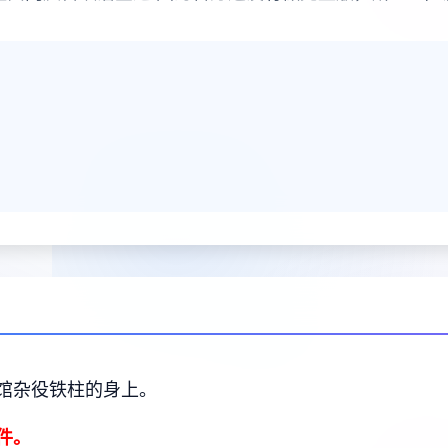
馆杂役铁柱的身上。
件。