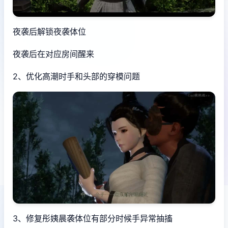
夜袭后解锁夜袭体位
夜袭后在对应房间醒来
2、优化高潮时手和头部的穿模问题
3、修复彤姨晨袭体位有部分时候手异常抽搐