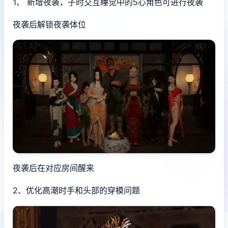
1、 新增夜袭，子时交互睡觉中的5心角色可进行夜袭
夜袭后解锁夜袭体位
夜袭后在对应房间醒来
2、优化高潮时手和头部的穿模问题