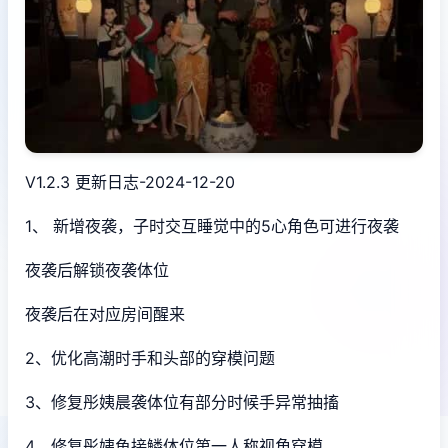
V1.2.3 更新日志-2024-12-20
1、 新增夜袭，子时交互睡觉中的5心角色可进行夜袭
夜袭后解锁夜袭体位
夜袭后在对应房间醒来
2、优化高潮时手和头部的穿模问题
3、修复彤姨晨袭体位有部分时候手异常抽搐
4、修复彤姨鱼接鳞体位第一人称视角穿模