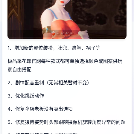
1、增加新的部位装扮，肚兜、裹胸、裙子等
极品采花郎官网每种款式都可单独选择颜色或图案供玩
家自由搭配
2、剧情配音重制（无常相关暂时不变）
3、优化跳跃动作
4、修复伞店老板没有卖出选项
5、修复猿博姿势时头部跟随摄像机旋转角度异常的问题