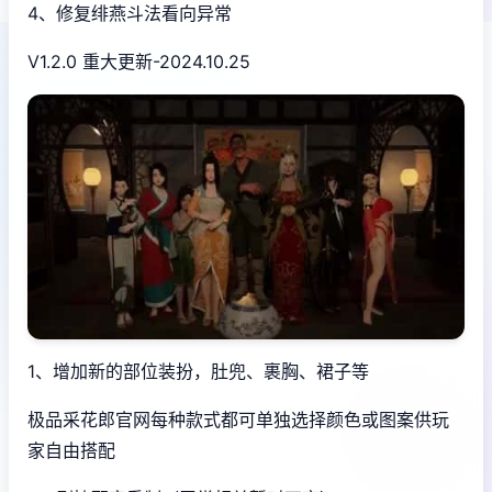
4、修复绯燕斗法看向异常
V1.2.0 重大更新-2024.10.25
1、增加新的部位装扮，肚兜、裹胸、裙子等
极品采花郎官网每种款式都可单独选择颜色或图案供玩
家自由搭配