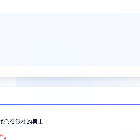
馆杂役铁柱的身上。
件。