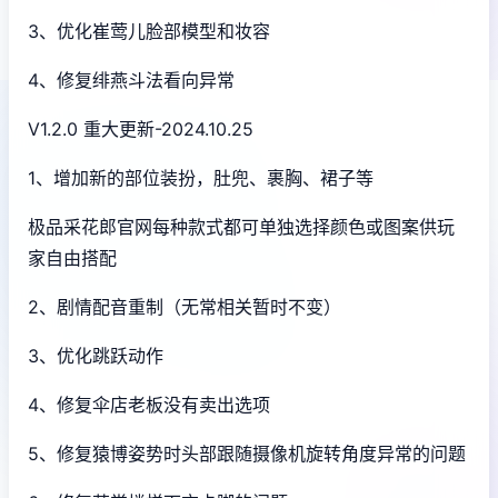
3、优化崔莺儿脸部模型和妆容
4、修复绯燕斗法看向异常
V1.2.0 重大更新-2024.10.25
1、增加新的部位装扮，肚兜、裹胸、裙子等
极品采花郎官网每种款式都可单独选择颜色或图案供玩
家自由搭配
2、剧情配音重制（无常相关暂时不变）
3、优化跳跃动作
4、修复伞店老板没有卖出选项
5、修复猿博姿势时头部跟随摄像机旋转角度异常的问题