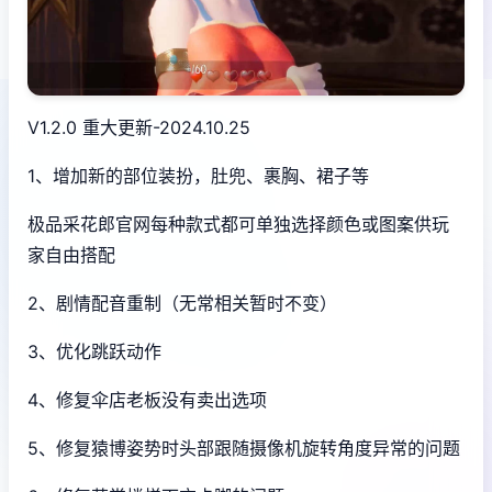
V1.2.0 重大更新-2024.10.25
1、增加新的部位装扮，肚兜、裹胸、裙子等
极品采花郎官网每种款式都可单独选择颜色或图案供玩
家自由搭配
2、剧情配音重制（无常相关暂时不变）
3、优化跳跃动作
4、修复伞店老板没有卖出选项
5、修复猿博姿势时头部跟随摄像机旋转角度异常的问题