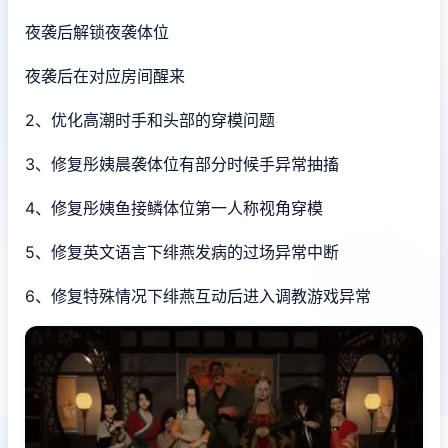
夜袭后解锁夜袭体位
夜袭后在对应房间醒来
2、优化高潮时手和头部的穿模问题
3、修复彤姨晨袭体位有部分时候手异常抽搐
4、修复彤姨鱼接鳞体位第一人称视角穿模
5、修复英文语言下绯燕发病的过场异常中断
6、修复特殊情况下绯燕互动后进入调教游戏异常