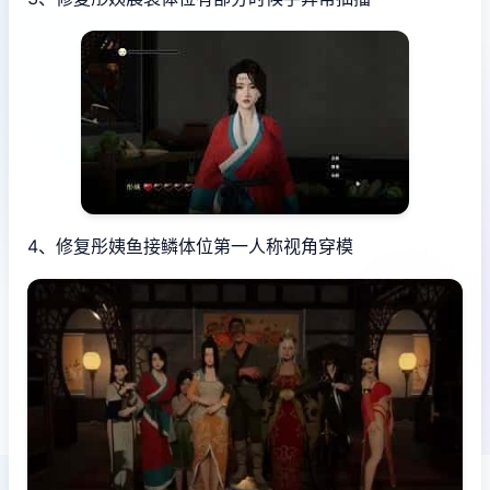
4、修复彤姨鱼接鳞体位第一人称视角穿模