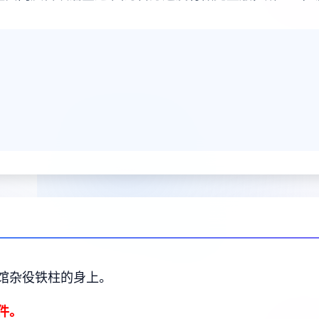
馆杂役铁柱的身上。
件。