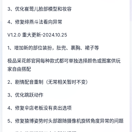
3、优化崔莺儿脸部模型和妆容
4、修复绯燕斗法看向异常
V1.2.0 重大更新-2024.10.25
1、增加新的部位装扮，肚兜、裹胸、裙子等
极品采花郎官网每种款式都可单独选择颜色或图案供玩
家自由搭配
2、剧情配音重制（无常相关暂时不变）
3、优化跳跃动作
4、修复伞店老板没有卖出选项
5、修复猿博姿势时头部跟随摄像机旋转角度异常的问题