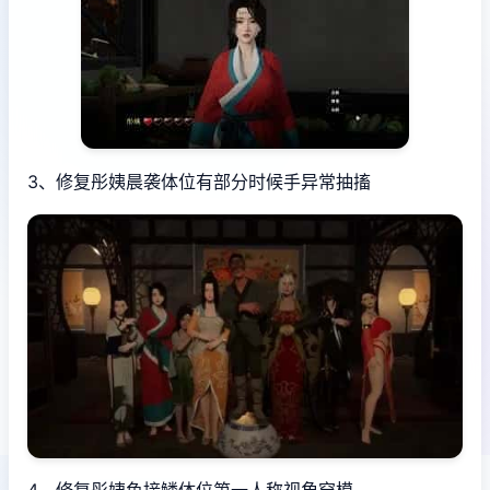
3、修复彤姨晨袭体位有部分时候手异常抽搐