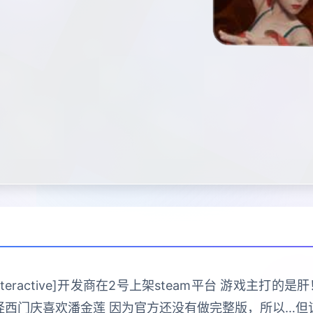
 Interactive]开发商在2号上架steam平台 游戏主
怪西门庆喜欢潘金莲 因为官方还没有做完整版，所以…但