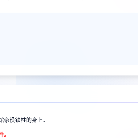
馆杂役铁柱的身上。
件。