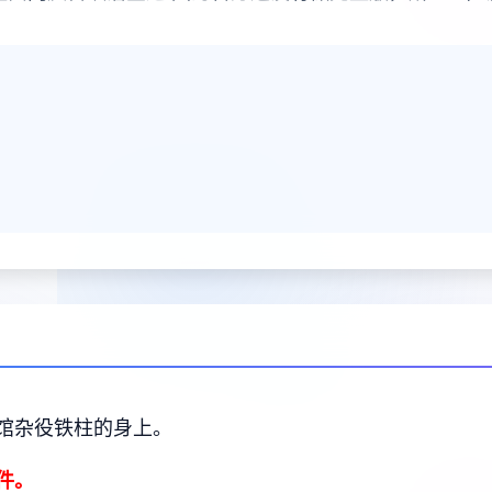
馆杂役铁柱的身上。
件。