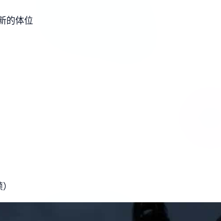
新的体位
帧）