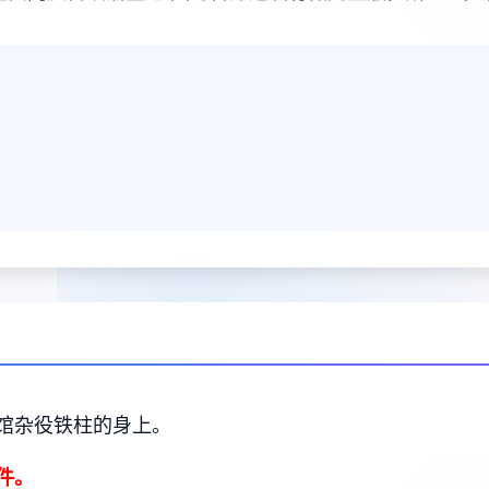
馆杂役铁柱的身上。
件。