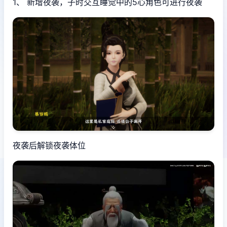
1、 新增夜袭，子时交互睡觉中的5心角色可进行夜袭
夜袭后解锁夜袭体位