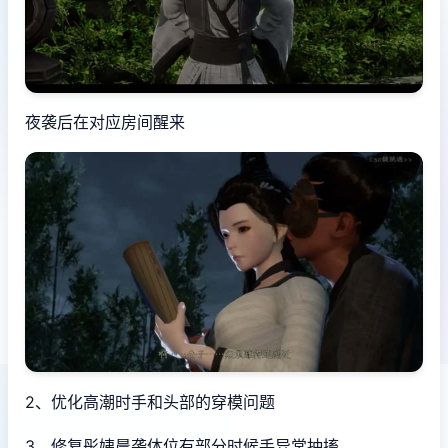
夜袭后在对应房间醒来
2、优化高潮时手和头部的穿模问题
3、修复彤姨晨袭体位有部分时候手异常抽搐