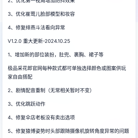
2、优化第一视角增加防抖效果
3、优化崔莺儿脸部模型和妆容
4、修复绯燕斗法看向异常
V1.2.0 重大更新-2024.10.25
1、增加新的部位装扮，肚兜、裹胸、裙子等
极品采花郎官网每种款式都可单独选择颜色或图案供玩
家自由搭配
2、剧情配音重制（无常相关暂时不变）
3、优化跳跃动作
4、修复伞店老板没有卖出选项
5、修复猿博姿势时头部跟随摄像机旋转角度异常的问题