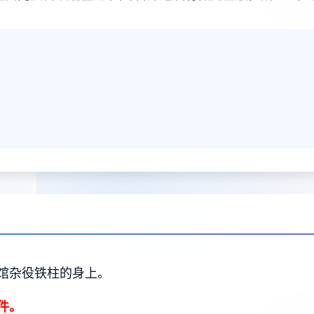
馆杂役铁柱的身上。
件。