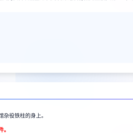
馆杂役铁柱的身上。
件。