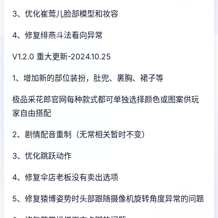
3、优化崔莺儿脸部模型和妆容
4、修复绯燕斗法看向异常
V1.2.0 重大更新-2024.10.25
1、增加新的部位装扮，肚兜、裹胸、裙子等
极品采花郎官网每种款式都可单独选择颜色或图案供玩
家自由搭配
2、剧情配音重制（无常相关暂时不变）
3、优化跳跃动作
4、修复伞店老板没有卖出选项
5、修复猿博姿势时头部跟随摄像机旋转角度异常的问题