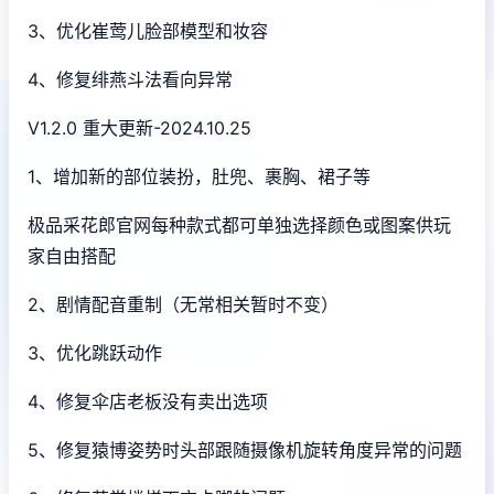
3、优化崔莺儿脸部模型和妆容
4、修复绯燕斗法看向异常
V1.2.0 重大更新-2024.10.25
1、增加新的部位装扮，肚兜、裹胸、裙子等
极品采花郎官网每种款式都可单独选择颜色或图案供玩
家自由搭配
2、剧情配音重制（无常相关暂时不变）
3、优化跳跃动作
4、修复伞店老板没有卖出选项
5、修复猿博姿势时头部跟随摄像机旋转角度异常的问题