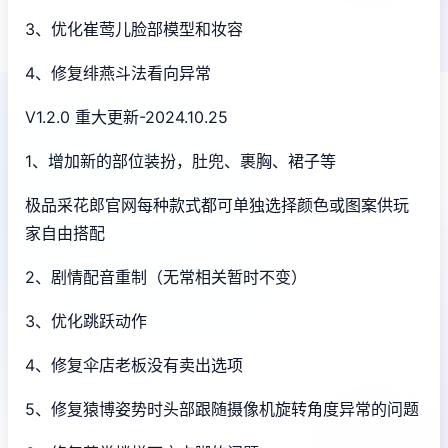
3、优化崔莺儿脸部模型和妆容
4、修复绯燕斗法看向异常
V1.2.0 重大更新-2024.10.25
1、增加新的部位装扮，肚兜、裹胸、裙子等
极品采花郎官网每种款式都可单独选择颜色或图案供玩
家自由搭配
2、剧情配音重制（无常相关暂时不变）
3、优化跳跃动作
4、修复伞店老板没有卖出选项
5、修复猿博姿势时头部跟随摄像机旋转角度异常的问题