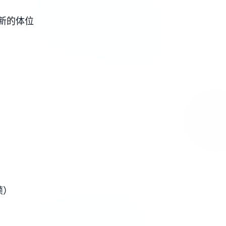
新的体位
帧）