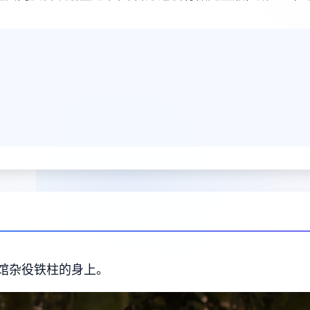
馆杂役铁柱的身上。