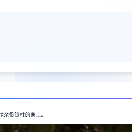
馆杂役铁柱的身上。